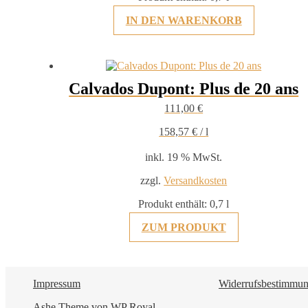
IN DEN WARENKORB
Calvados Dupont: Plus de 20 ans
111,00
€
158,57
€
/
l
inkl. 19 % MwSt.
zzgl.
Versandkosten
Produkt enthält: 0,7
l
ZUM PRODUKT
Impressum
Widerrufsbestimmu
Ashe Theme von
WP Royal
.