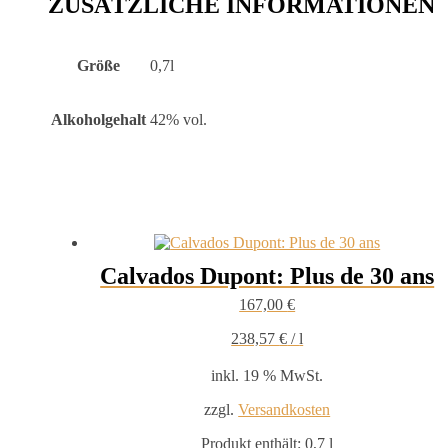
ZUSÄTZLICHE INFORMATIONEN
Größe
0,7l
Alkoholgehalt
42% vol.
Calvados Dupont: Plus de 30 ans
167,00
€
238,57
€
/
l
inkl. 19 % MwSt.
zzgl.
Versandkosten
Produkt enthält: 0,7
l