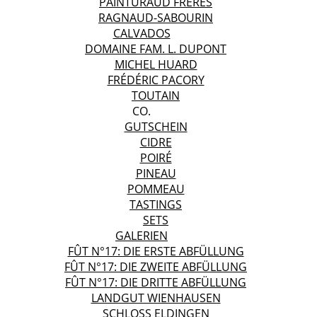
PAINTURAUD FRÈRES
RAGNAUD-SABOURIN
CALVADOS
DOMAINE FAM. L. DUPONT
MICHEL HUARD
FRÉDÉRIC PACORY
TOUTAIN
CO.
GUTSCHEIN
CIDRE
POIRÉ
PINEAU
POMMEAU
TASTINGS
SETS
GALERIEN
FÛT N°17: DIE ERSTE ABFÜLLUNG
FÛT N°17: DIE ZWEITE ABFÜLLUNG
FÛT N°17: DIE DRITTE ABFÜLLUNG
LANDGUT WIENHAUSEN
SCHLOSS ELDINGEN